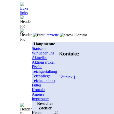
Startseite
Kontakt
Haupmenue
Startseite
Wir ueber uns
Kontakt:
Aktuelles
Aktionsartikel
Fische
Teichgestaltung
Teichpflege
[ Zurück ]
Teichzubehoer
Futter
Kontakt
Anreise
Impressum
Besucher
Zaehler
Heute
42