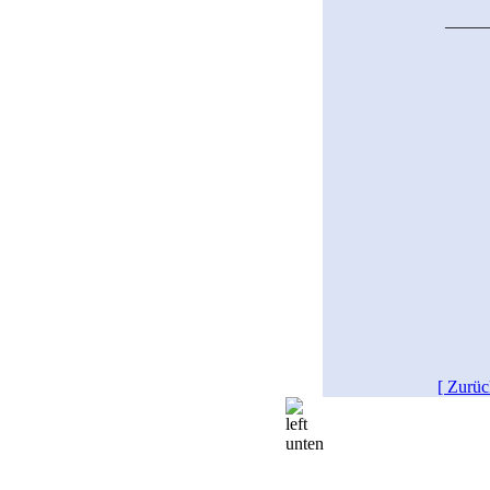
_____
[ Zurüc