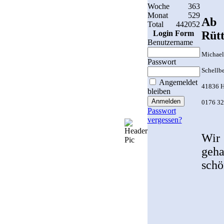
Woche
363
Monat
529
Ab 
Total
442052
Login Form
Rütt
Benutzername
Michael
Passwort
Schellbe
Angemeldet
41836 
bleiben
0176 3
Passwort
vergessen?
Wir 
geh
schö