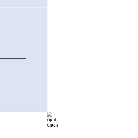
___________________
__________