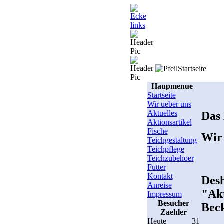
Startseite
Haupmenue
Startseite
Wir ueber uns
Aktuelles
Das 
Aktionsartikel
Fische
Wir 
Teichgestaltung
Teichpflege
Teichzubehoer
Futter
Kontakt
Des
Anreise
"Ak
Impressum
Besucher
Beck
Zaehler
Heute
31