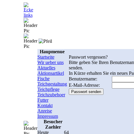
Haupmenue
Startseite
Passwort vergessen?
Wir ueber uns
Bitte geben Sie Ihren Benutzernam
Aktuelles
senden.
Aktionsartikel
In Kürze erhalten Sie ein neues P
Fische
Benutzername:
Teichgestaltung
E-Mail-Adresse:
Teichpflege
Teichzubehoer
Futter
Kontakt
Anreise
Impressum
Besucher
Zaehler
Heute
64